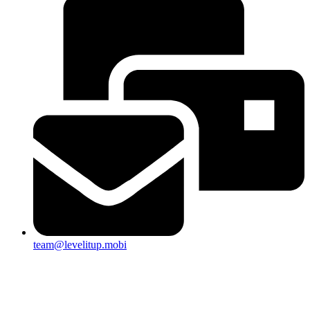
team@levelitup.mobi