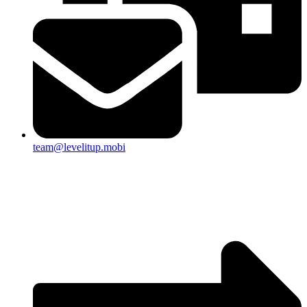
team@levelitup.mobi